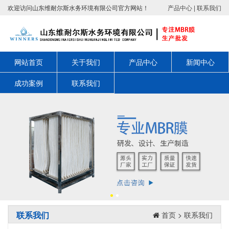
欢迎访问山东维耐尔斯水务环境有限公司官方网站！
产品中心
|
联系我们
网站首页
关于我们
产品中心
新闻中心
成功案例
联系我们
联系我们
首页
>
联系我们